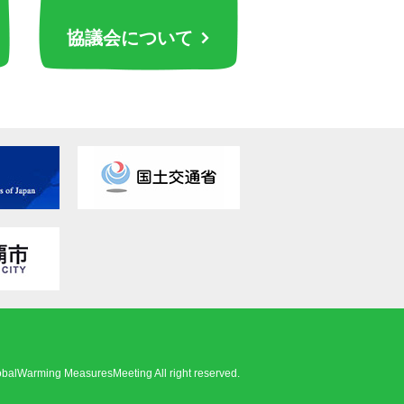
協議会について
obalWarming MeasuresMeeting All right reserved.