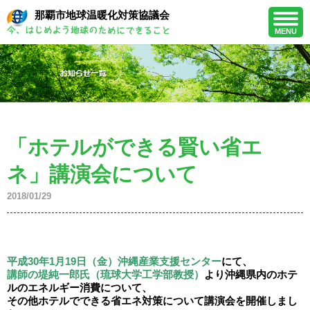
那覇市地球温暖化対策協議会
MENU
「ホテルができる賢い省エ
ネ」講演会について
2018/01/29
平成30年1月19日（金）沖縄産業支援センター
にて、
講師の堤純一郎氏（琉球大学工学部教授）
より沖縄県内の
ホテ
ルのエネルギー消費について、
その他ホテルでできる省エネ対策について講演会を開催しまし