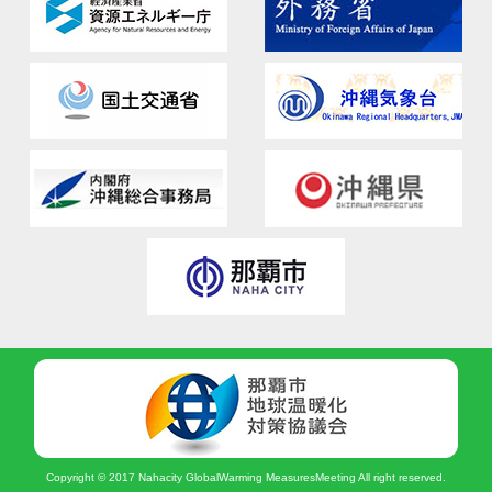
Copyright © 2017 Nahacity GlobalWarming MeasuresMeeting All right reserved.