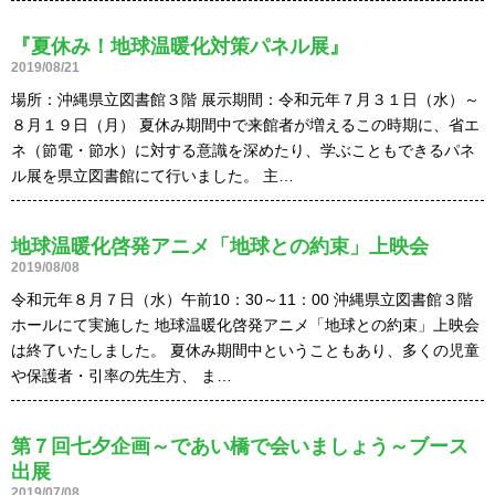
『夏休み！地球温暖化対策パネル展』
2019/08/21
場所：沖縄県立図書館３階 展示期間：令和元年７月３１日（水）～
８月１９日（月） 夏休み期間中で来館者が増えるこの時期に、省エ
ネ（節電・節水）に対する意識を深めたり、学ぶこともできるパネ
ル展を県立図書館にて行いました。 主…
地球温暖化啓発アニメ「地球との約束」上映会
2019/08/08
令和元年８月７日（水）午前10：30～11：00 沖縄県立図書館３階
ホールにて実施した 地球温暖化啓発アニメ「地球との約束」上映会
は終了いたしました。 夏休み期間中ということもあり、多くの児童
や保護者・引率の先生方、 ま…
第７回七夕企画～であい橋で会いましょう～ブース
出展
2019/07/08