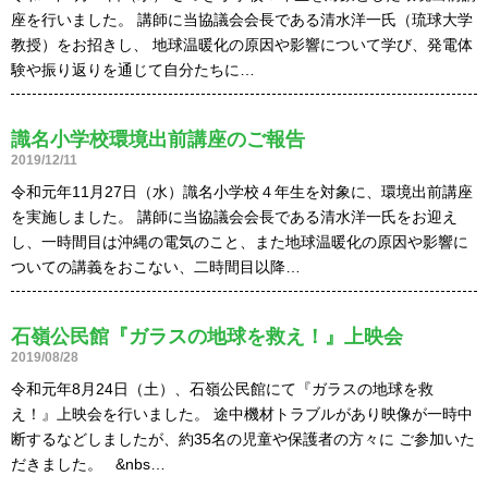
座を行いました。 講師に当協議会会長である清水洋一氏（琉球大学
教授）をお招きし、 地球温暖化の原因や影響について学び、発電体
験や振り返りを通じて自分たちに…
識名小学校環境出前講座のご報告
2019/12/11
令和元年11月27日（水）識名小学校４年生を対象に、環境出前講座
を実施しました。 講師に当協議会会長である清水洋一氏をお迎え
し、一時間目は沖縄の電気のこと、また地球温暖化の原因や影響に
ついての講義をおこない、二時間目以降…
石嶺公民館『ガラスの地球を救え！』上映会
2019/08/28
令和元年8月24日（土）、石嶺公民館にて『ガラスの地球を救
え！』上映会を行いました。 途中機材トラブルがあり映像が一時中
断するなどしましたが、約35名の児童や保護者の方々に ご参加いた
だきました。 &nbs…