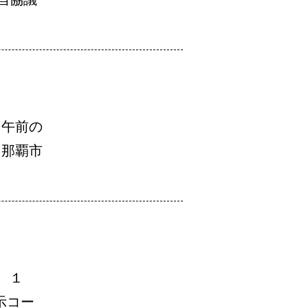
 午前の
 那覇市
 １
示コー