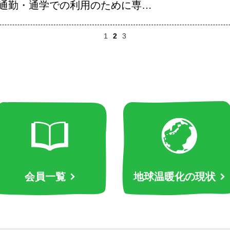
が通勤・通学での利用のために専…
1
2
3
会員一覧
地球温暖化の現状