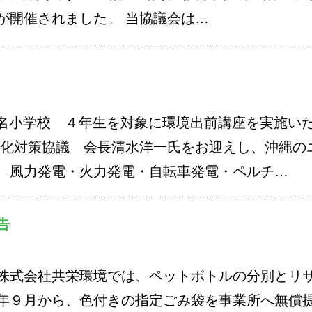
が開催されました。 当協議会は…
 識名小学校 ４年生を対象に環境出前講座を実施い
暖化対策協議 会長清水洋一氏をお迎えし、沖縄の
、風力発電・火力発電・自転車発電・ペルチ…
告
株式会社共栄環境では、ペットボトルの分別とリ
年９月から、色付きの指定ごみ袋を事業所へ無償