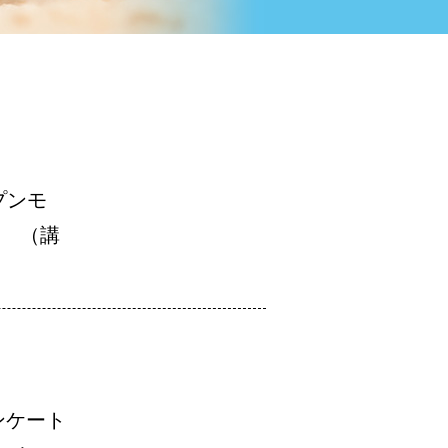
プンモ
会 （講
ンケート