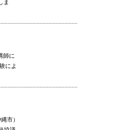
しま
講師に
実験によ
沖縄市）
当協議