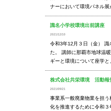
ナーにおいて環境パネル展
識名小学校環境出前講座
2021/12/10
令和3年12月３日（金）
た。 講師に那覇市地球温
ギーと環境について座学と
株式会社共栄環境 活動報
2021/09/21
事業系一般廃棄物業を担う
化を推進するために令和３