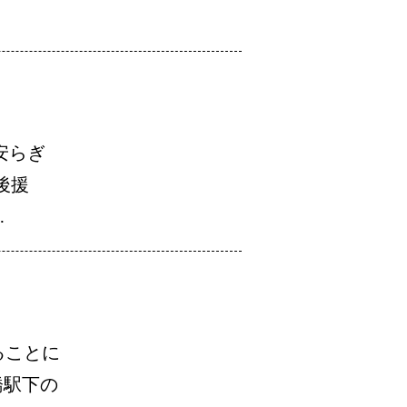
安らぎ
後援
…
ることに
橋駅下の